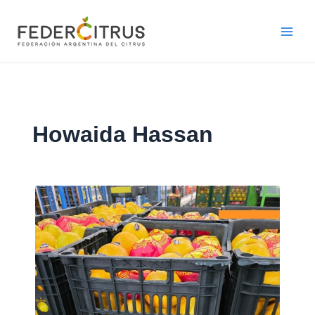
Ir
al
contenido
Howaida Hassan