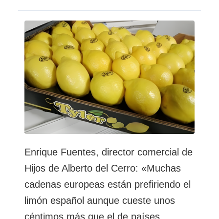
director
comercial
de
Hijos
de
Alberto
del
Cerro:
«La
mayor
parte
de
los
mercados
europeos
Enrique Fuentes, director comercial de
ya
han
Hijos de Alberto del Cerro: «Muchas
cambiado
cadenas europeas están prefiriendo el
al
limón
limón español aunque cueste unos
Primofiori
céntimos más que el de países
de