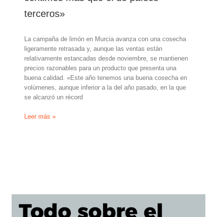
España»
terceros»
La campaña de limón en Murcia avanza con una cosecha
ligeramente retrasada y, aunque las ventas están
relativamente estancadas desde noviembre, se mantienen
precios razonables para un producto que presenta una
buena calidad. «Este año tenemos una buena cosecha en
volúmenes, aunque inferior a la del año pasado, en la que
se alcanzó un récord
Enrique
Leer más »
Fuentes,
director
comercial
de
Hijos
de
Alberto
del
Cerro:
«Muchas