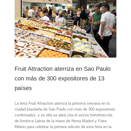
2025
duplica
su
tamaño
y
consolida
su
relevancia
en
el
sector
Fruit Attraction aterriza en Sao Paulo
con más de 300 expositores de 13
países
La feria Fruit Attraction aterriza la próxima semana en la
ciudad brasileña de Sao Paulo con más de 300 expositores
confirmados, y en ella se dará cita el sector hortofrutícola
de América Latina de la mano de Ifema Madrid y Fiera
Milano para celebrar la primera edición de esta feria en la