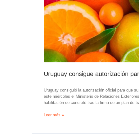
Uruguay consigue autorización para
Uruguay consiguió la autorización oficial para que su
este miércoles el Ministerio de Relaciones Exterior
habilitación se concretó tras la firma de un plan de t
Uruguay
Leer más »
consigue
autorización
para