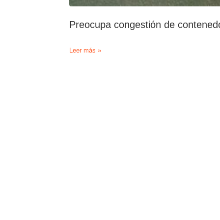
Preocupa congestión de contenedor
Preocupa
Leer más »
congestión
de
contenedores
en
Filipinas
e
India