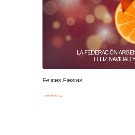
Felices Fiestas
Felices
Leer más »
Fiestas