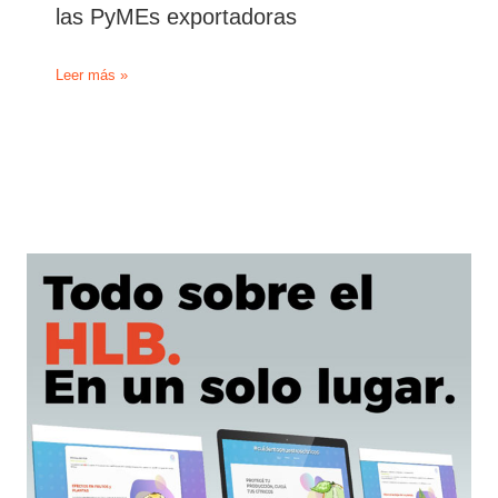
las PyMEs exportadoras
El
Leer más »
Gobierno
impulsa
nuevas
herramientas
de
financiamiento
para
las
PyMEs
exportadoras