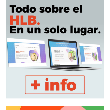
cítricas
desde
puertos
bonaerenses