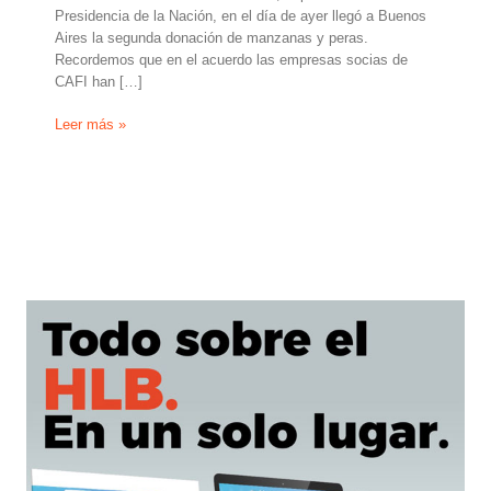
Presidencia de la Nación, en el día de ayer llegó a Buenos
Aires la segunda donación de manzanas y peras.
Recordemos que en el acuerdo las empresas socias de
CAFI han […]
Segundo
Leer más »
camión
con
donación
de
fruta
de
empresas
del
valle