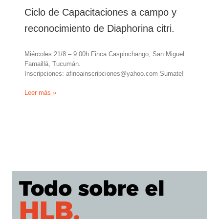
Ciclo de Capacitaciones a campo y
reconocimiento de Diaphorina citri.
Miércoles 21/8 – 9:00h Finca Caspinchango, San Miguel.
Famaillá, Tucumán.
Inscripciones: afinoainscripciones@yahoo.com Sumate!
Ciclo
Leer más »
de
Capacitaciones
a
campo
y
reconocimiento
de
Diaphorina
citri.