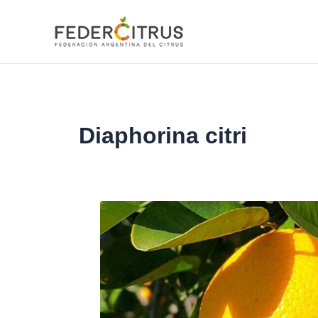
Ir
al
contenido
Diaphorina citri