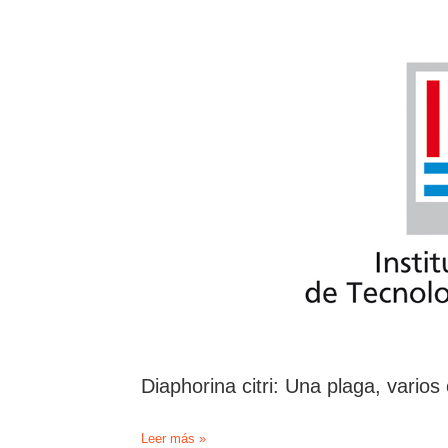
enemigo
natural
del
vector
del
HLB
Diaphorina
citri
Diaphorina citri: Una plaga, vario
Diaphorina
Leer más »