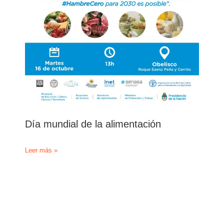
Día mundial de la alimentación
Día
Leer más »
mundial
de
la
alimentación