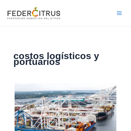
Ir
al
contenido
costos logísticos y
portuarios