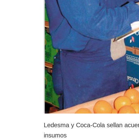
imaginás
Ledesma y Coca-Cola sellan acuerd
insumos