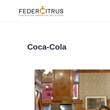
Ir
al
contenido
Coca-Cola