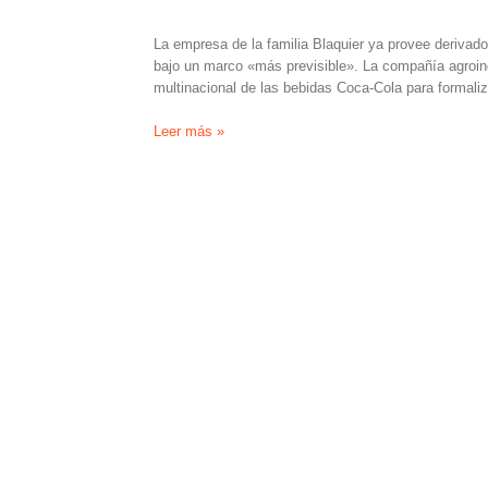
La empresa de la familia Blaquier ya provee derivados
bajo un marco «más previsible». La compañía agroin
multinacional de las bebidas Coca-Cola para formaliz
Ledesma
Leer más »
y
Coca-
Cola
sellan
acuerdo
de
largo
plazo
para
la
provisión
de
insumos