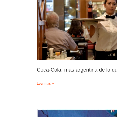
Coca-Cola, más argentina de lo q
Coca-
Leer más »
Cola,
más
argentina
de
lo
que