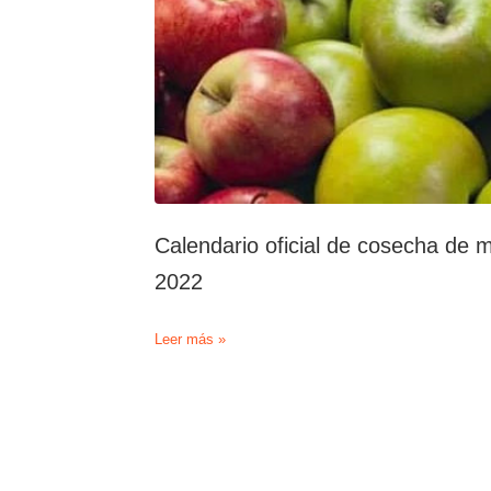
Calendario oficial de cosecha de
2022
Calendario
Leer más »
oficial
de
cosecha
de
manzanas
y