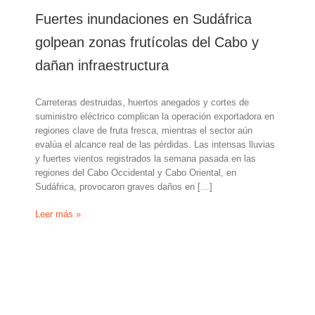
Fuertes inundaciones en Sudáfrica
golpean zonas frutícolas del Cabo y
dañan infraestructura
Carreteras destruidas, huertos anegados y cortes de
suministro eléctrico complican la operación exportadora en
regiones clave de fruta fresca, mientras el sector aún
evalúa el alcance real de las pérdidas. Las intensas lluvias
y fuertes vientos registrados la semana pasada en las
regiones del Cabo Occidental y Cabo Oriental, en
Sudáfrica, provocaron graves daños en […]
Fuertes
Leer más »
inundaciones
en
Sudáfrica
golpean
zonas
frutícolas
del