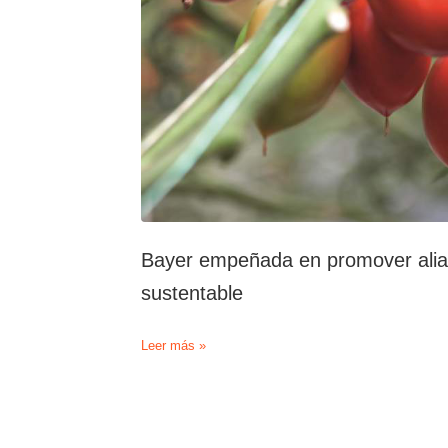
Bayer empeñada en promover alian
sustentable
Bayer
Leer más »
empeñada
en
promover
alianzas
para