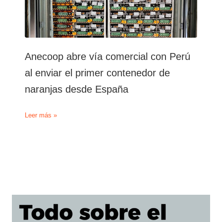
Anecoop abre vía comercial con Perú
al enviar el primer contenedor de
naranjas desde España
Anecoop
Leer más »
abre
vía
comercial
con
Perú
al
enviar
el
primer
contenedor