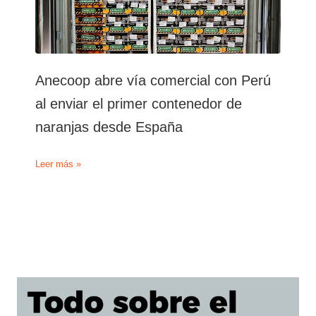
Anecoop abre vía comercial con Perú
al enviar el primer contenedor de
naranjas desde España
Anecoop
Leer más »
abre
vía
comercial
con
Perú
al
enviar
el
primer
contenedor