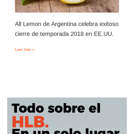
All Lemon de Argentina celebra exitoso
cierre de temporada 2018 en EE.UU.
All
Leer más »
Lemon
de
Argentina
celebra
exitoso
cierre
de
temporada
2018
en
EE.UU.