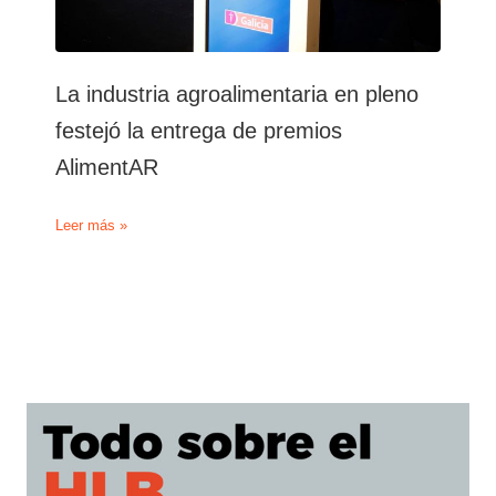
La industria agroalimentaria en pleno
festejó la entrega de premios
AlimentAR
La
Leer más »
industria
agroalimentaria
en
pleno
festejó
la
entrega
de
premios
AlimentAR