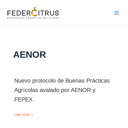
Ir
al
contenido
AENOR
Nuevo protocolo de Buenas Prácticas
Agrícolas avalado por AENOR y
FEPEX
Nuevo
Leer más »
protocolo
de