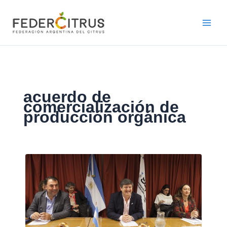
Ir
al
contenido
acuerdo de
comercialización de
producción orgánica