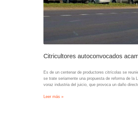
Citricultores autoconvocados acam
Es de un centenar de productores citrícolas se reuni
se trate seriamente una propuesta de reforma de la L
voraz industria del juicio, que provoca un daño direc
Citricultores
Leer más »
autoconvocados
acampan
a
la
vera
de