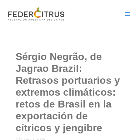
Ir
al
contenido
Sérgio Negrão, de
Jagrao Brazil:
Retrasos portuarios y
extremos climáticos:
retos de Brasil en la
exportación de
cítricos y jengibre
12 febrero, 2025