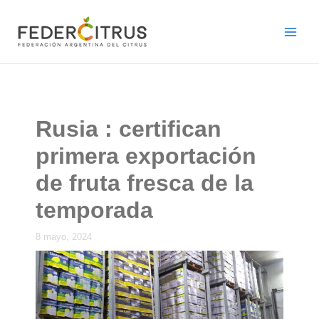
Ir
al
contenido
Rusia : certifican
primera exportación
de fruta fresca de la
temporada
8 mayo, 2024