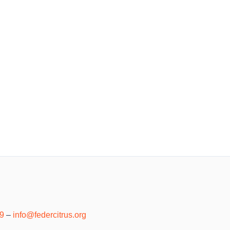
39
–
info@federcitrus.org