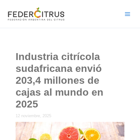
Ir
al
contenido
Industria citrícola
sudafricana envió
203,4 millones de
cajas al mundo en
2025
12 noviembre, 2025