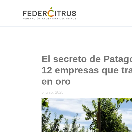
Ir
al
contenido
El secreto de Patago
12 empresas que tra
en oro
5 junio, 2025