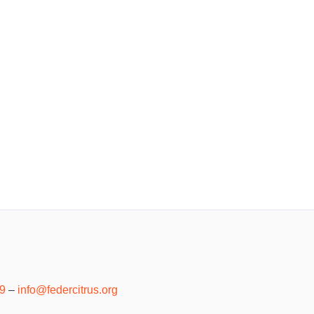
39
–
info@federcitrus.org