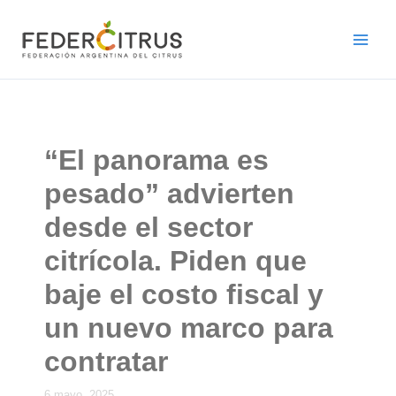
Ir
al
contenido
“El panorama es
pesado” advierten
desde el sector
citrícola. Piden que
baje el costo fiscal y
un nuevo marco para
contratar
6 mayo, 2025