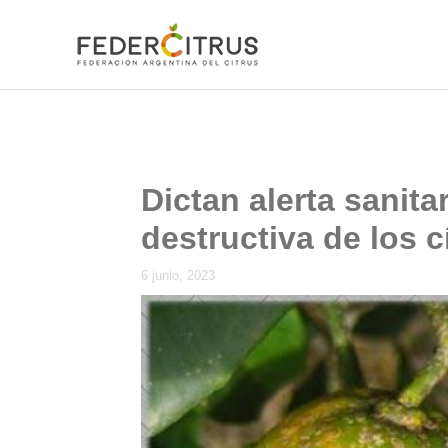
Ir
al
contenido
Dictan alerta sanita
destructiva de los c
6 junio, 2023