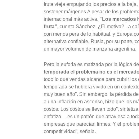
fruta vieja empujando los precios a la baja
sostener márgenes.A pesar de los problema
internacional más activa.
“Los mercados h
fruta”
, cuenta Sánchez. ¿El motivo? La caí
con menos pera de lo habitual, y Europa co
alternativa confiable. Rusia, por su parte,
un mayor volumen de manzana argentina.
Pero la euforia es matizada por la lógica d
temporada el problema no es el mercado,
todo lo que vendas alcance para cubrir los
temporada se hubiera vivido en un contexto
muy buen año”. Sin embargo, la pérdida de 
a una inflación en ascenso, hizo que los 
costos. Los costos se llevan todo”, sintetiz
enfatiza— es un patrón que atraviesa a toda
empresas que parecían firmes. Y el problema
competitividad”, señala.