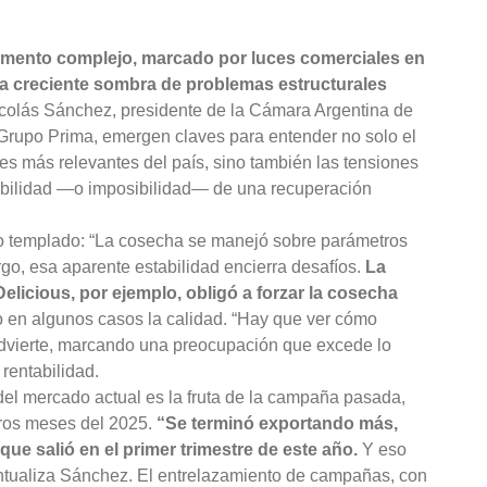
momento complejo, marcado por luces comerciales en
na creciente sombra de problemas estructurales
colás Sánchez, presidente de la Cámara Argentina de
el Grupo Prima, emergen claves para entender no solo el
s más relevantes del país, sino también las tensiones
ibilidad —o imposibilidad— de una recuperación
co templado: “La cosecha se manejó sobre parámetros
o, esa aparente estabilidad encierra desafíos.
La
licious, por ejemplo, obligó a forzar la cosecha
o en algunos casos la calidad. “Hay que ver cómo
advierte, marcando una preocupación que excede lo
 rentabilidad.
del mercado actual es la fruta de la campaña pasada,
eros meses del 2025.
“Se terminó exportando más,
e salió en el primer trimestre de este año.
Y eso
ntualiza Sánchez. El entrelazamiento de campañas, con