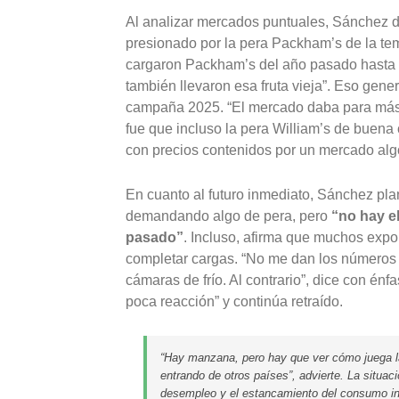
Al analizar mercados puntuales, Sánchez det
presionado por la pera Packham’s de la te
cargaron Packham’s del año pasado hasta l
también llevaron esa fruta vieja”. Eso gener
campaña 2025. “El mercado daba para más, 
fue que incluso la pera William’s de buena
con precios contenidos por un mercado alg
En cuanto al futuro inmediato, Sánchez pla
demandando algo de pera, pero
“no hay e
pasado”
. Incluso, afirma que muchos expo
completar cargas. “No me dan los números
cámaras de frío. Al contrario”, dice con énf
poca reacción” y continúa retraído.
“Hay manzana, pero hay que ver cómo juega la
entrando de otros países”, advierte. La situac
desempleo y el estancamiento del consumo in