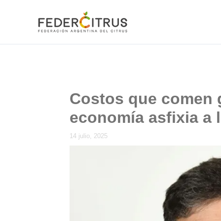
Ir
al
contenido
Costos que comen 
economía asfixia a l
14 julio, 2025