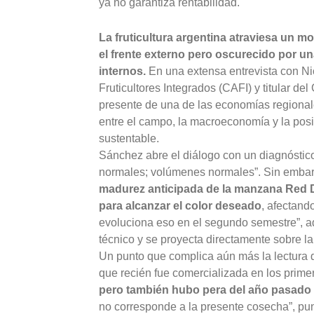
ya no garantiza rentabilidad.
La fruticultura argentina atraviesa un 
el frente externo pero oscurecido por u
internos.
En una extensa entrevista con Ni
Fruticultores Integrados (CAFI) y titular d
presente de una de las economías regionale
entre el campo, la macroeconomía y la pos
sustentable.
Sánchez abre el diálogo con un diagnósti
normales; volúmenes normales”. Sin embarg
madurez anticipada de la manzana Red De
para alcanzar el color deseado
, afectand
evoluciona eso en el segundo semestre”, 
técnico y se proyecta directamente sobre la
Un punto que complica aún más la lectura 
que recién fue comercializada en los prim
pero también hubo pera del año pasado qu
no corresponde a la presente cosecha”, pu