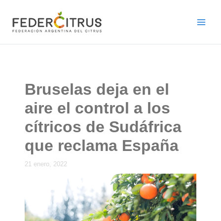
Ir
al
contenido
Bruselas deja en el
aire el control a los
cítricos de Sudáfrica
que reclama España
21 enero, 2022