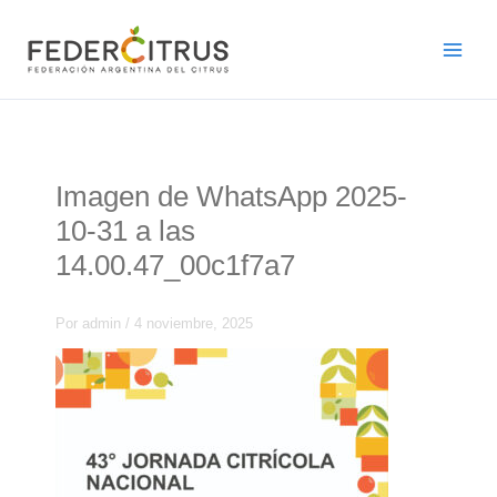
Ir
al
contenido
Imagen de WhatsApp 2025-
10-31 a las
14.00.47_00c1f7a7
Por
admin
/
4 noviembre, 2025