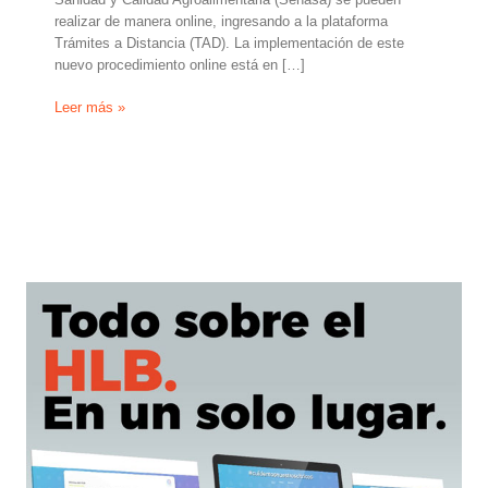
realizar de manera online, ingresando a la plataforma
Trámites a Distancia (TAD). La implementación de este
nuevo procedimiento online está en […]
Ahora
Leer más »
la
inscripción
y
reinscripción
de
viveros
es
online
ingresando
a
TAD