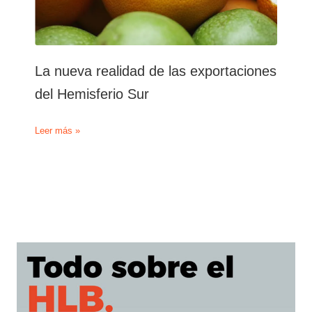
La nueva realidad de las exportaciones
del Hemisferio Sur
La
Leer más »
nueva
realidad
de
las
exportaciones
del
Hemisferio
Sur