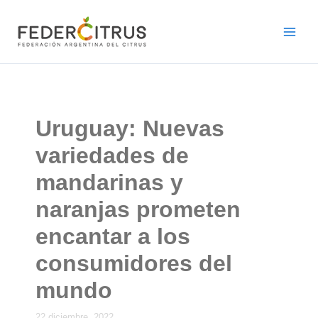
Ir
al
contenido
Uruguay: Nuevas
variedades de
mandarinas y
naranjas prometen
encantar a los
consumidores del
mundo
22 diciembre, 2022