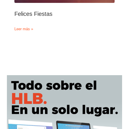
Felices Fiestas
Felices
Leer más »
Fiestas