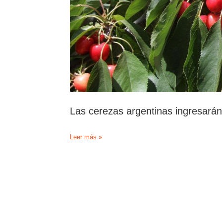
Las cerezas argentinas ingresarán
Las
Leer más »
cerezas
argentinas
ingresarán
a
China