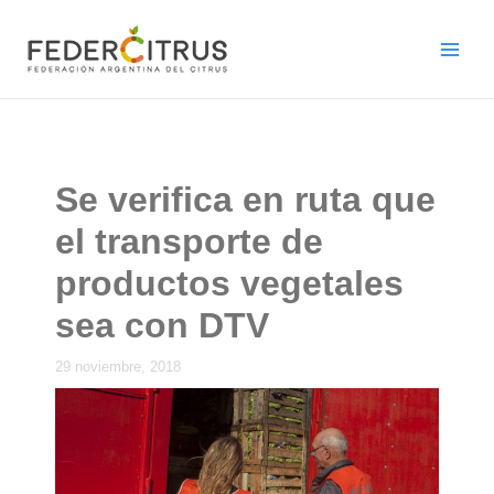
Ir
al
contenido
Se verifica en ruta que
el transporte de
productos vegetales
sea con DTV
29 noviembre, 2018