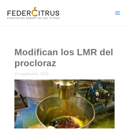
Ir
al
contenido
Modifican los LMR del
procloraz
18 septiembre, 2020