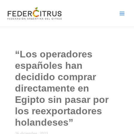
Ir
al
contenido
“Los operadores
españoles han
decidido comprar
directamente en
Egipto sin pasar por
los reexportadores
holandeses”
26 diciembre, 2023