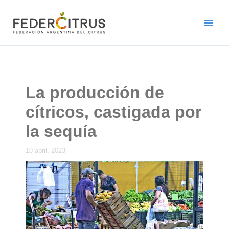
Ir
al
contenido
La producción de
cítricos, castigada por
la sequía
10 abril, 2023