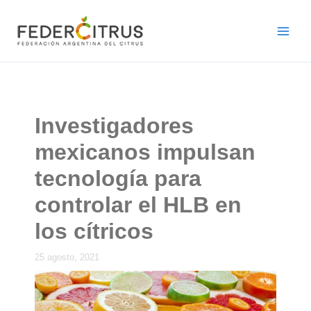
Ir
al
contenido
Investigadores
mexicanos impulsan
tecnología para
controlar el HLB en
los cítricos
25 agosto, 2021