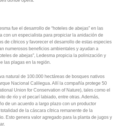
ades donde opera.
ma fue el desarrollo de “hoteles de abejas” en las
ja con un especialista para propiciar la anidación de
 de cítricos y favorecer el desarrollo de estas especies
rtan numerosos beneficios ambientales y ayudan a
hoteles de abejas”, Ledesma propicia la polinización y
de las plagas en la región.
erva natural de 100.000 hectáreas de bosques nativos
rque Nacional Calilegua. Allí la compañía protege 50
ational Union for Conservation of Nature), tales como el
bito de río y el pecarí labiado, entre otras. Además,
o de un acuerdo a largo plazo con un productor
 totalidad de la cáscara cítrica remanente de la
cio. Esto genera valor agregado para la planta de jugos y
ar.