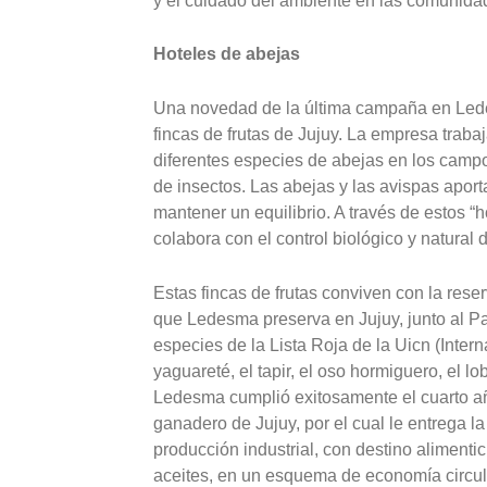
y el cuidado del ambiente en las comunid
Hoteles de abejas
Una novedad de la última campaña en Ledes
fincas de frutas de Jujuy. La empresa traba
diferentes especies de abejas en los campos
de insectos. Las abejas y las avispas apo
mantener un equilibrio. A través de estos “
colabora con el control biológico y natural 
Estas fincas de frutas conviven con la res
que Ledesma preserva en Jujuy, junto al Pa
especies de la Lista Roja de la Uicn (Intern
yaguareté, el tapir, el oso hormiguero, el lo
Ledesma cumplió exitosamente el cuarto añ
ganadero de Jujuy, por el cual le entrega la
producción industrial, con destino alimenti
aceites, en un esquema de economía circul