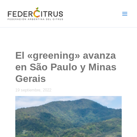
Ir
al
contenido
El «greening» avanza
en São Paulo y Minas
Gerais
19 septiembre, 2022