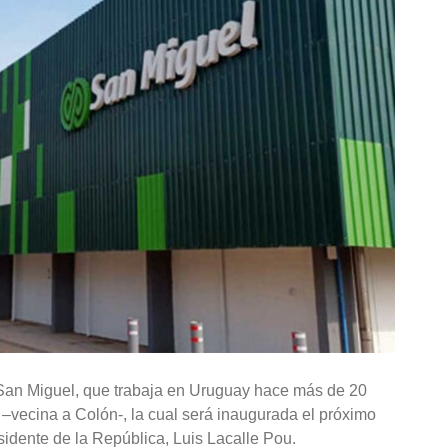
, San Miguel, que trabaja en Uruguay hace más de 20
–vecina a Colón-, la cual será inaugurada el próximo
sidente de la República, Luis Lacalle Pou.