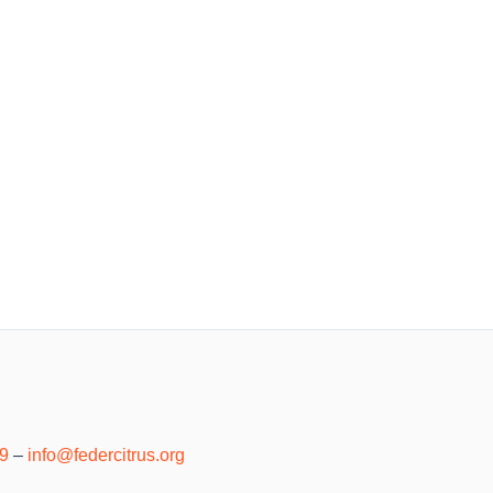
39
–
info@federcitrus.org